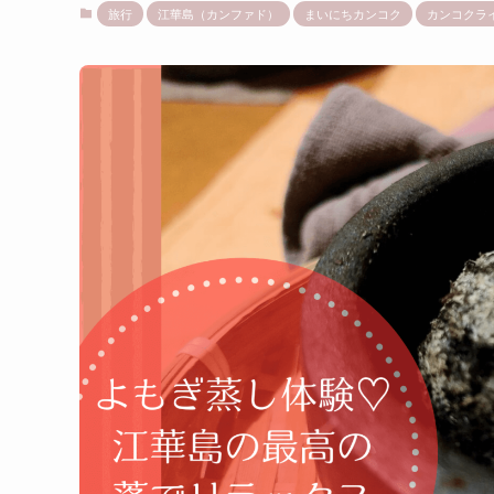
旅行
江華島（カンファド）
まいにちカンコク
カンコクラ