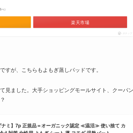
場調べ）
楽天市場
ポチップ
ですが、こちらもよもぎ蒸しパッドです。
て見ました。大手ショッピングモールサイト、クーパ
？
ダナミ】7p 正規品＝オーガニック認定 ≪温活≫ 使い捨て カ
 冷え対策 女性用 よもぎ シート 蓬 ヨモギ 温熱パット