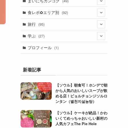
まいにちカンコク
(49)
(26)
食レポ✿エリア別
(92)
(23)
(6)
旅行
(95)
(27)
(31)
学ぶ
(27)
(5)
(20)
(4)
プロフィール
(1)
(4)
(24)
(23)
(2)
(8)
新着記事
(1)
(3)
【ソウル】朝食可！ホンデで朝
(6)
から人気のおいしいスープが飲
(3)
める店！ビョルチョンジソルロ
ンタン（별천지설농탕）
(1)
【ソウル】ケーキが絶品！かわ
(3)
いくてめっちゃおいしい新村の
人気カフェThe Pie Hole
(2)