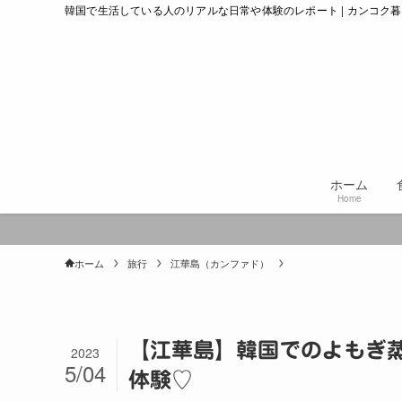
韓国で生活している人のリアルな日常や体験のレポート | カンコク
ホーム
Home
ホーム
旅行
江華島（カンファド）
【江華島】韓国でのよもぎ
2023
5/04
体験♡