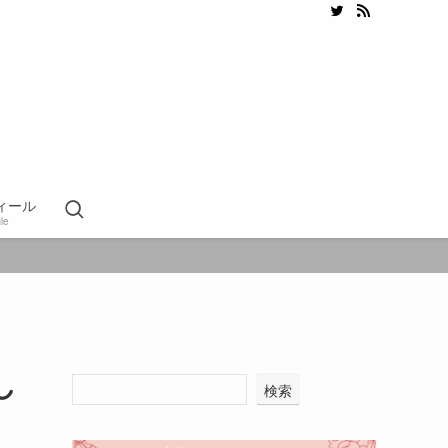
ィール
ile
し
検索