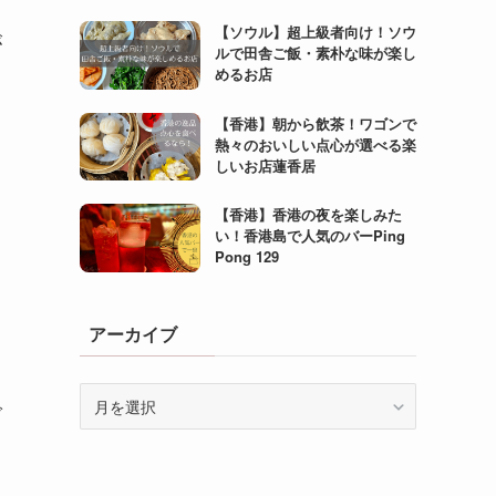
【ソウル】超上級者向け！ソウ
(13)
が
ルで田舎ご飯・素朴な味が楽し
めるお店
(5)
(10)
【香港】朝から飲茶！ワゴンで
熱々のおいしい点心が選べる楽
(4)
しいお店蓮香居
【香港】香港の夜を楽しみた
い！香港島で人気のバーPing
Pong 129
アーカイブ
ア
で
ー
カ
イ
ブ