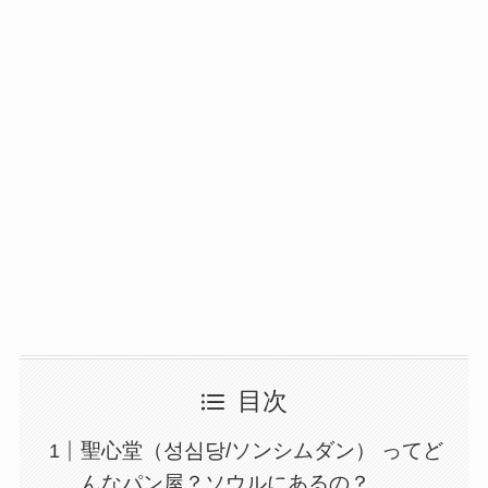
目次
聖心堂（성심당/ソンシムダン） ってど
んなパン屋？ソウルにあるの？