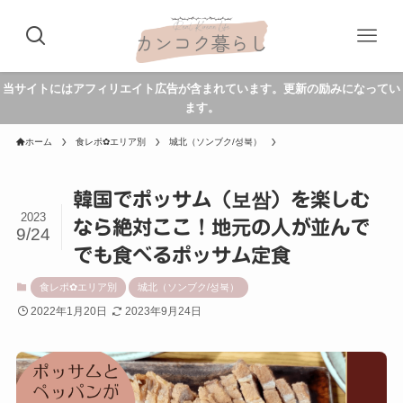
当サイトにはアフィリエイト広告が含まれています。更新の励みになってい
ます。
ホーム
食レポ✿エリア別
城北（ソンブク/성북）
韓国でポッサム（보쌈）を楽しむ
2023
なら絶対ここ！地元の人が並んで
9/24
でも食べるポッサム定食
食レポ✿エリア別
城北（ソンブク/성북）
2022年1月20日
2023年9月24日