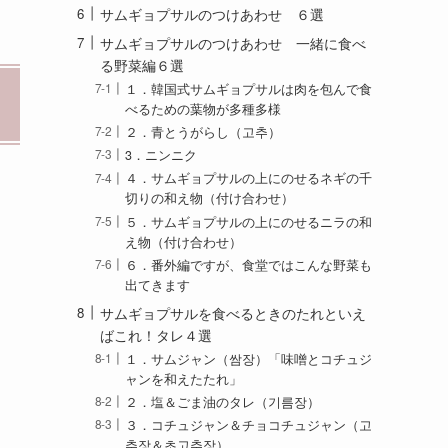
サムギョプサルのつけあわせ ６選
サムギョプサルのつけあわせ 一緒に食べ
る野菜編６選
１．韓国式サムギョプサルは肉を包んで食
べるための葉物が多種多様
２．青とうがらし（고추）
3．ニンニク
４．サムギョプサルの上にのせるネギの千
切りの和え物（付け合わせ）
５．サムギョプサルの上にのせるニラの和
え物（付け合わせ）
６．番外編ですが、食堂ではこんな野菜も
出てきます
サムギョプサルを食べるときのたれといえ
ばこれ！タレ４選
１．サムジャン（쌈장）「味噌とコチュジ
ャンを和えたたれ」
２．塩＆ごま油のタレ（기름장）
３．コチュジャン＆チョコチュジャン（고
추장＆초고추장）