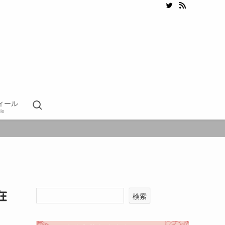
ィール
ile
在
検索