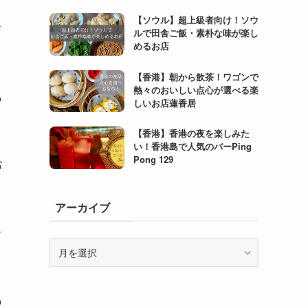
【ソウル】超上級者向け！ソウ
(6)
会
ルで田舎ご飯・素朴な味が楽し
めるお店
(27)
(5)
【香港】朝から飲茶！ワゴンで
熱々のおいしい点心が選べる楽
気
(4)
しいお店蓮香居
【香港】香港の夜を楽しみた
い！香港島で人気のバーPing
Pong 129
お
アーカイブ
介
ア
ー
カ
イ
の
ブ