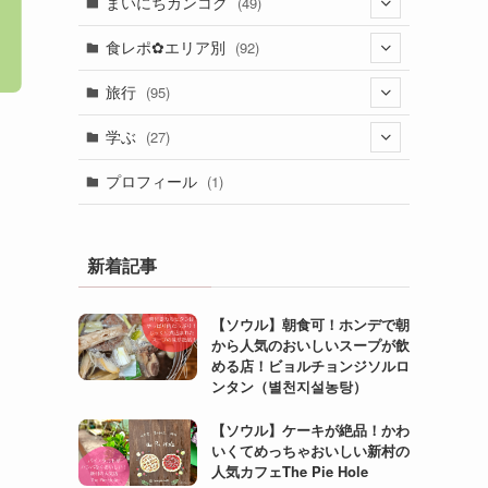
まいにちカンコク
(49)
(26)
食レポ✿エリア別
(92)
(23)
(2)
旅行
(95)
(1)
(31)
学ぶ
(27)
(20)
(4)
プロフィール
(1)
(3)
(24)
(23)
(1)
(8)
新着記事
(3)
(3)
(2)
【ソウル】朝食可！ホンデで朝
(6)
から人気のおいしいスープが飲
(13)
める店！ビョルチョンジソルロ
ンタン（별천지설농탕）
(5)
【ソウル】ケーキが絶品！かわ
(10)
いくてめっちゃおいしい新村の
人気カフェThe Pie Hole
(4)