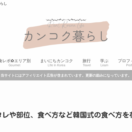
暮らし
食レポ✿エリア別
まいにちカンコク
旅行
学ぶ
プロフ
Gourmet
LIfe in Korea
Travel
Learn
Prof
当サイトにはアフィリエイト広告が含まれています。更新の励みになっています。
タレや部位、食べ方など韓国式の食べ方を