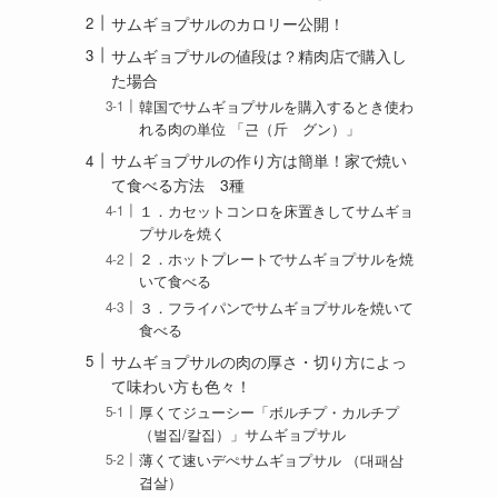
サムギョプサルのカロリー公開！
サムギョプサルの値段は？精肉店で購入し
た場合
韓国でサムギョプサルを購入するとき使わ
れる肉の単位 「근（斤 グン）」
サムギョプサルの作り方は簡単！家で焼い
て食べる方法 3種
１．カセットコンロを床置きしてサムギョ
プサルを焼く
２．ホットプレートでサムギョプサルを焼
いて食べる
３．フライパンでサムギョプサルを焼いて
食べる
サムギョプサルの肉の厚さ・切り方によっ
て味わい方も色々！
厚くてジューシー「ボルチプ・カルチプ
（벌집/칼집）」サムギョプサル
薄くて速いデぺサムギョプサル （대패삼
겹살）