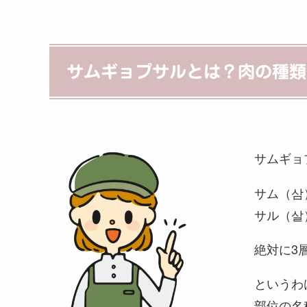
サムギョプサルとは？肉の種類
サムギョ
サム（삼
サル（살
絶対に3
というわ
部位の名