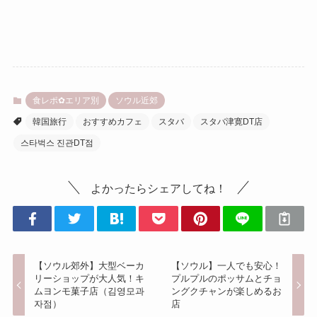
食レポ✿エリア別
ソウル近郊
韓国旅行
おすすめカフェ
スタバ
スタバ津寛DT店
스타벅스 진관DT점
よかったらシェアしてね！
【ソウル郊外】大型ベーカ
【ソウル】一人でも安心！
リーショップが大人気！キ
プルプルのポッサムとチョ
ムヨンモ菓子店（김영모과
ングクチャンが楽しめるお
자점）
店