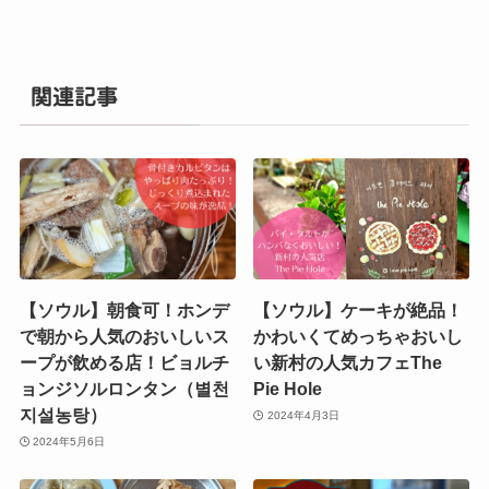
関連記事
【ソウル】朝食可！ホンデ
【ソウル】ケーキが絶品！
で朝から人気のおいしいス
かわいくてめっちゃおいし
ープが飲める店！ビョルチ
い新村の人気カフェThe
ョンジソルロンタン（별천
Pie Hole
지설농탕）
2024年4月3日
2024年5月6日