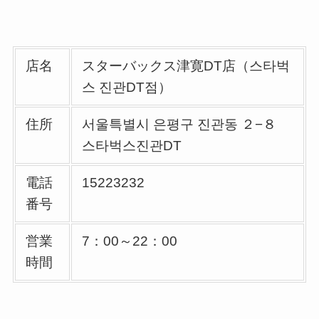
店名
スターバックス津寛DT店（스타벅
스 진관DT점）
住所
서울특별시 은평구 진관동 ２−８
스타벅스진관DT
電話
15223232
番号
営業
7：00～22：00
時間