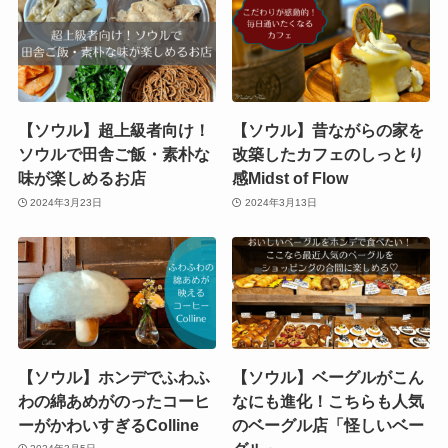
【ソウル】超上級者向け！
【ソウル】昔ながらの家を
ソウルで田舎ご飯・素朴な
改築したカフェのしっとり
味が楽しめるお店
感Midst of Flow
2024年3月23日
2024年3月13日
【ソウル】ホンデでふわふ
【ソウル】ベーグルがこん
わの綿あめがのったコーヒ
なにも進化！こちらも人気
ーがかわいすぎるColline
のベーグル店「怪しいベー