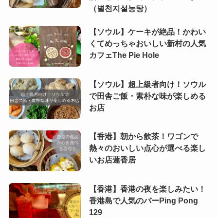
(4)
（별천지설농탕）
(2)
【ソウル】ケーキが絶品！かわい
くてめっちゃおいしい新村の人気
(1)
カフェThe Pie Hole
(3)
【ソウル】超上級者向け！ソウル
(1)
で田舎ご飯・素朴な味が楽しめる
お店
(3)
(2)
【香港】朝から飲茶！ワゴンで
熱々のおいしい点心が選べる楽し
いお店蓮香居
【香港】香港の夜を楽しみたい！
香港島で人気のバーPing Pong
129