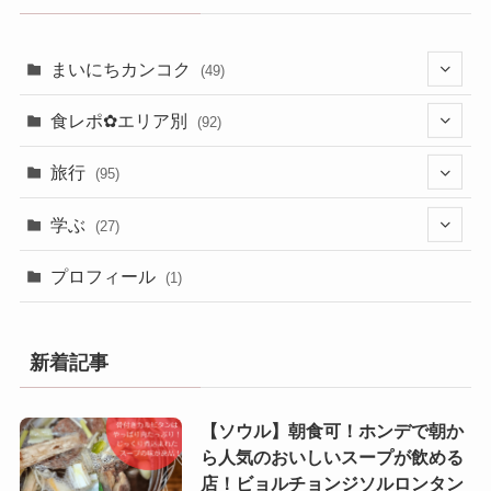
まいにちカンコク
(49)
(26)
食レポ✿エリア別
(92)
(23)
(13)
旅行
(95)
(5)
(31)
学ぶ
(27)
(10)
(20)
(4)
プロフィール
(1)
(4)
(24)
(23)
(6)
新着記事
(8)
(27)
(3)
【ソウル】朝食可！ホンデで朝か
(5)
ら人気のおいしいスープが飲める
(6)
店！ビョルチョンジソルロンタン