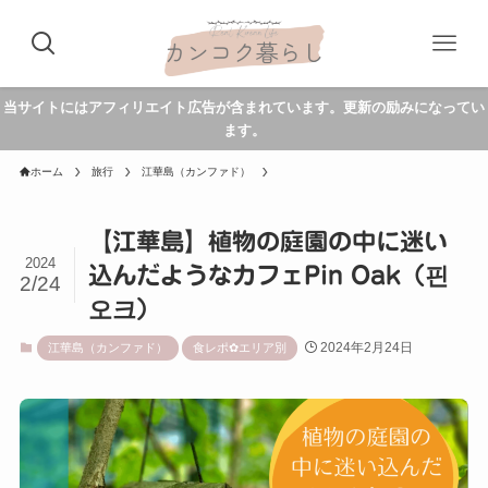
当サイトにはアフィリエイト広告が含まれています。更新の励みになってい
ます。
ホーム
旅行
江華島（カンファド）
【江華島】植物の庭園の中に迷い
2024
込んだようなカフェPin Oak（핀
2/24
오크）
2024年2月24日
江華島（カンファド）
食レポ✿エリア別