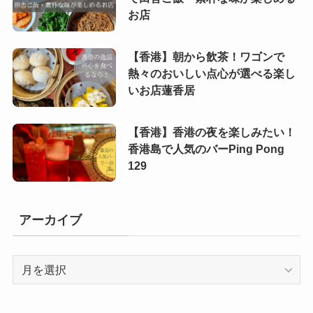
お店
(3)
(2)
【香港】朝から飲茶！ワゴンで
熱々のおいしい点心が選べる楽し
いお店蓮香居
【香港】香港の夜を楽しみたい！
香港島で人気のバーPing Pong
129
アーカイブ
ア
ー
カ