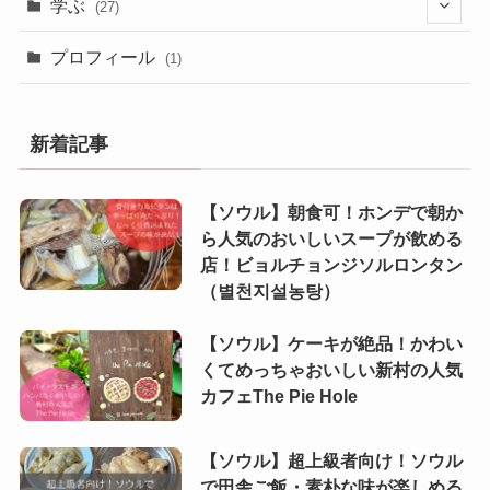
(31)
学ぶ
(27)
(10)
(20)
(4)
プロフィール
(1)
(4)
(24)
(23)
(6)
新着記事
(8)
(27)
(3)
【ソウル】朝食可！ホンデで朝か
(5)
ら人気のおいしいスープが飲める
(6)
店！ビョルチョンジソルロンタン
(4)
（별천지설농탕）
(2)
【ソウル】ケーキが絶品！かわい
くてめっちゃおいしい新村の人気
(1)
カフェThe Pie Hole
(3)
【ソウル】超上級者向け！ソウル
(1)
で田舎ご飯・素朴な味が楽しめる