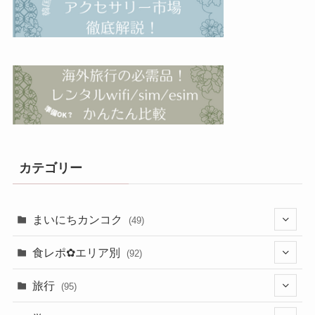
カテゴリー
まいにちカンコク
(49)
(26)
食レポ✿エリア別
(92)
(23)
(13)
旅行
(95)
(5)