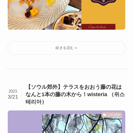
【ソウル郊外】テラスをおおう藤の花は
2023
なんと1本の藤の木から！wisteria （위스
3/21
테리아）
ソウル近郊