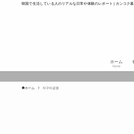
韓国で生活している人のリアルな日常や体験のレポート | カンコク
ホーム
Home
ホーム
자구리공원