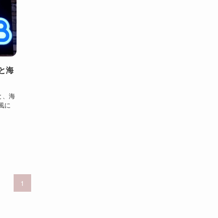
と海
と、海
風に
1