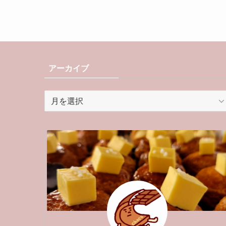
アーカイブ
ア
ー
カ
イ
ブ