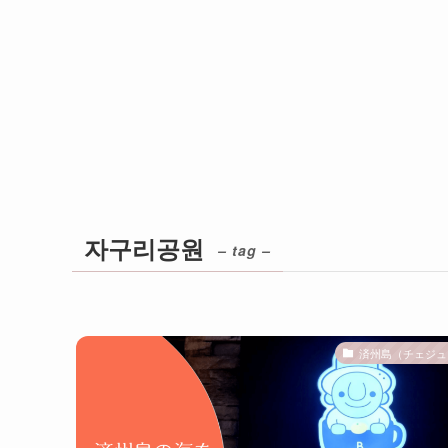
자구리공원
– tag –
済州島（チェジュ