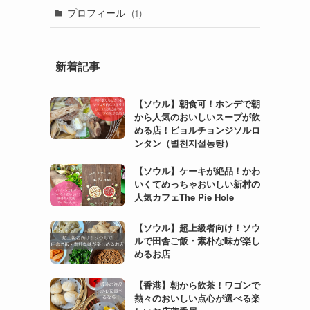
(10)
(20)
(4)
プロフィール
(1)
(4)
(24)
(23)
(6)
(8)
新着記事
(27)
(3)
【ソウル】朝食可！ホンデで朝
(5)
(6)
から人気のおいしいスープが飲
める店！ビョルチョンジソルロ
(4)
ンタン（별천지설농탕）
(2)
【ソウル】ケーキが絶品！かわ
いくてめっちゃおいしい新村の
(1)
人気カフェThe Pie Hole
【ソウル】超上級者向け！ソウ
(3)
ルで田舎ご飯・素朴な味が楽し
めるお店
(1)
(3)
【香港】朝から飲茶！ワゴンで
熱々のおいしい点心が選べる楽
(2)