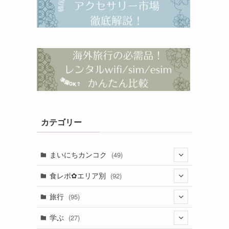
カテゴリー
まいにちカンコク
(49)
(26)
食レポ✿エリア別
(92)
(23)
(13)
旅行
(95)
(5)
(31)
学ぶ
(27)