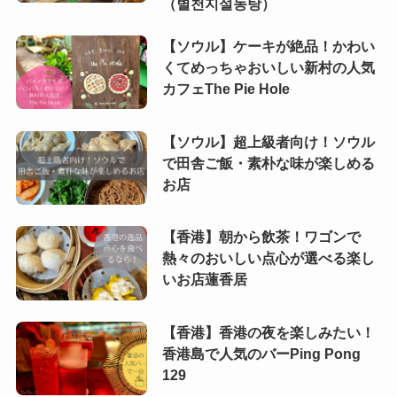
（별천지설농탕）
(5)
【ソウル】ケーキが絶品！かわい
くてめっちゃおいしい新村の人気
(4)
カフェThe Pie Hole
(2)
【ソウル】超上級者向け！ソウル
(1)
で田舎ご飯・素朴な味が楽しめる
お店
(3)
(1)
【香港】朝から飲茶！ワゴンで
熱々のおいしい点心が選べる楽し
いお店蓮香居
【香港】香港の夜を楽しみたい！
香港島で人気のバーPing Pong
129