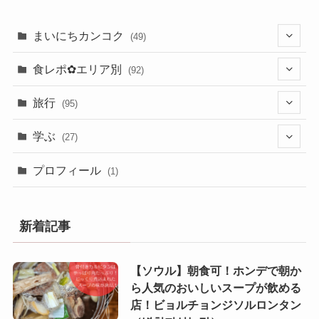
まいにちカンコク
(49)
(26)
食レポ✿エリア別
(92)
(23)
(3)
旅行
(95)
(2)
(20)
学ぶ
(27)
(13)
(24)
(4)
プロフィール
(1)
(5)
(8)
(23)
(10)
新着記事
(3)
(4)
(6)
【ソウル】朝食可！ホンデで朝か
(6)
ら人気のおいしいスープが飲める
(31)
店！ビョルチョンジソルロンタン
(27)