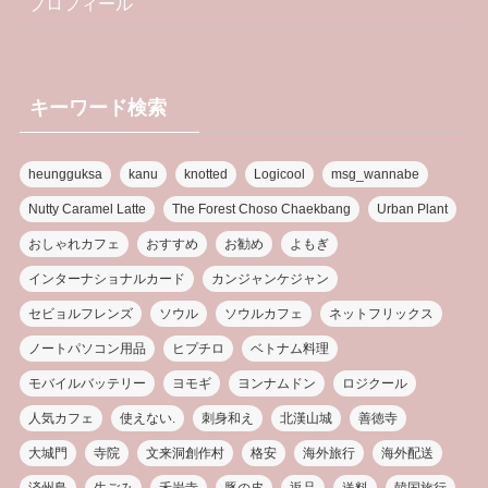
プロフィール
キーワード検索
heungguksa
kanu
knotted
Logicool
msg_wannabe
Nutty Caramel Latte
The Forest Choso Chaekbang
Urban Plant
おしゃれカフェ
おすすめ
お勧め
よもぎ
インターナショナルカード
カンジャンケジャン
セビョルフレンズ
ソウル
ソウルカフェ
ネットフリックス
ノートパソコン用品
ヒプチロ
ベトナム料理
モバイルバッテリー
ヨモギ
ヨンナムドン
ロジクール
人気カフェ
使えない.
刺身和え
北漢山城
善徳寺
大城門
寺院
文来洞創作村
格安
海外旅行
海外配送