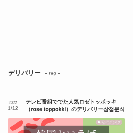
デリバリー
– tag –
テレビ番組ででた人気ロゼトッポッキ
2022
1/12
（rose toppokki）のデリバリー삼첩분식
カンコクライフ